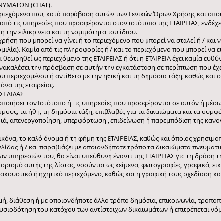
ΥΜΑΤΩΝ (CHAT).
 περιεχόμενα που, κατά παράβαση αυτών των Γενικών Όρων Χρήσης και οπ
από τις υπηρεσίες που προσφέρονται στον ιστότοπο της ΕΤΑΙΡΕΙΑΣ, ενδέχετ
 την ειλικρίνεια και τη νομιμότητα του ίδιου.
 χρήση που μπορεί να γίνει ή το περιεχόμενο που μπορεί να σταλεί ή / κα
λία). Καμία από τις πληροφορίες ή / και το περιεχόμενο που μπορεί να ει
 θεωρηθεί ως περιεχόμενο της ΕΤΑΙΡΕΙΑΣ ή ότι η ΕΤΑΙΡΕΙΑ έχει καμία ευθύν
ανακαλέσει την πρόσβαση σε αυτήν την εγκατάσταση σε περίπτωση που έχ
 περιεχομένου ή αντίθετο με την ηθική και τη δημόσια τάξη, καθώς και 
όνα της εταιρείας.
ΣΕΛΙΔΑΣ
ποιήσει τον Ιστότοπο ή τις υπηρεσίες που προσφέρονται σε αυτόν ή μέσω
μους, τα ήθη, τη δημόσια τάξη, επιβλαβές για τα δικαιώματα και τα συμφ
μιά, απενεργοποίηση, υπερφόρτωση , επιδείνωση ή παρεμπόδιση της κανο
ικόνα, το καλό όνομα ή τη φήμη της ΕΤΑΙΡΕΙΑΣ, καθώς και όποιος χρησιμοπ
ελίδας ή / και παραβιάζει με οποιονδήποτε τρόπο τα δικαιώματα πνευματικ
ων υπηρεσιών του, θα είναι υπεύθυνη έναντι της ΕΤΑΙΡΕΙΑΣ για τη δράση τ
ορισμό αυτής της λίστας, νοούνται ως κείμενα, φωτογραφίες, γραφικά, εικό
ακουστικό ή ηχητικό περιεχόμενο, καθώς και η γραφική τους σχεδίαση και
ομή, διάθεση ή με οποιονδήποτε άλλο τρόπο δημόσια, επικοινωνία, τροπο
ξουσιοδότηση του κατόχου των αντίστοιχων δικαιωμάτων ή επιτρέπεται νόμ