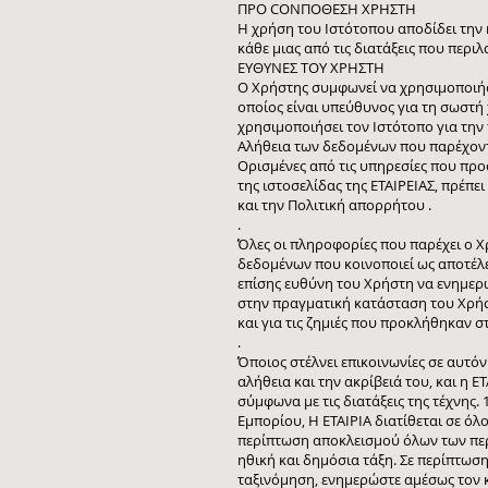
ΠΡΟ CONΠΟΘΕΣΗ ΧΡΗΣΤΗ
Η χρήση του Ιστότοπου αποδίδει την
κάθε μιας από τις διατάξεις που περ
ΕΥΘΥΝΕΣ ΤΟΥ ΧΡΗΣΤΗ
Ο Χρήστης συμφωνεί να χρησιμοποιήσε
οποίος είναι υπεύθυνος για τη σωστή
χρησιμοποιήσει τον Ιστότοπο για τη
Αλήθεια των δεδομένων που παρέχοντ
Ορισμένες από τις υπηρεσίες που προ
της ιστοσελίδας της ΕΤΑΙΡΕΙΑΣ, πρέπε
και την Πολιτική απορρήτου .
.
Όλες οι πληροφορίες που παρέχει ο Χ
δεδομένων που κοινοποιεί ως αποτέλ
επίσης ευθύνη του Χρήστη να ενημερώ
στην πραγματική κατάσταση του Χρήστ
και για τις ζημιές που προκλήθηκαν 
.
Όποιος στέλνει επικοινωνίες σε αυτόν
αλήθεια και την ακρίβειά του, και η Ε
σύμφωνα με τις διατάξεις της τέχνης. 
Εμπορίου, Η ΕΤΑΙΡΙΑ διατίθεται σε όλ
περίπτωση αποκλεισμού όλων των περ
ηθική και δημόσια τάξη. Σε περίπτωσ
ταξινόμηση, ενημερώστε αμέσως τον 