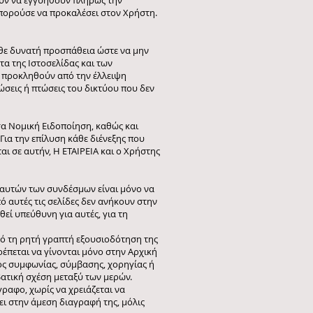
ούν να εγγυηθούν πλήρως την
 μπορούσε να προκαλέσει στον Χρήστη.
κάθε δυνατή προσπάθεια ώστε να μην
τα της Ιστοσελίδας και των
να προκληθούν από την έλλειψη
σεις ή πτώσεις του δικτύου που δεν
α Νομική Ειδοποίηση, καθώς και
Για την επίλυση κάθε διένεξης που
ι σε αυτήν, Η ΕΤΑΙΡΕΙΑ και ο Χρήστης
 αυτών των συνδέσμων είναι μόνο να
 αυτές τις σελίδες δεν ανήκουν στην
θεί υπεύθυνη για αυτές, για τη
πό τη ρητή γραπτή εξουσιοδότηση της
ρέπεται να γίνονται μόνο στην Αρχική
δος συμφωνίας, σύμβασης, χορηγίας ή
βατική σχέση μεταξύ των μερών.
ραφο, χωρίς να χρειάζεται να
ει στην άμεση διαγραφή της, μόλις