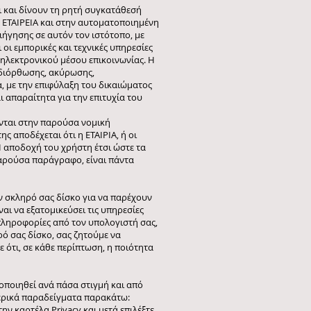
 και δίνουν τη ρητή συγκατάθεσή
ΕΤΑΙΡΕΙΑ και στην αυτοματοποιημένη
ιήγησης σε αυτόν τον ιστότοπο, με
οι εμπορικές και τεχνικές υπηρεσίες
 ηλεκτρονικού μέσου επικοινωνίας. Η
 διόρθωσης, ακύρωσης,
, με την επιφύλαξη του δικαιώματος
ι απαραίτητα για την επιτυχία του
νται στην παρούσα νομική
ς αποδέχεται ότι η ΕΤΑΙΡΙΑ, ή οι
Η αποδοχή του χρήστη έτσι ώστε τα
παρούσα παράγραφο, είναι πάντα
ον σκληρό σας δίσκο για να παρέχουν
αι να εξατομικεύσει τις υπηρεσίες
πληροφορίες από τον υπολογιστή σας,
ρό σας δίσκο, σας ζητούμε να
 ότι, σε κάθε περίπτωση, η ποιότητα
ποιηθεί ανά πάσα στιγμή και από
ερικά παραδείγματα παρακάτω:
στην καρτέλα Privacy και μετά επιλέξτε