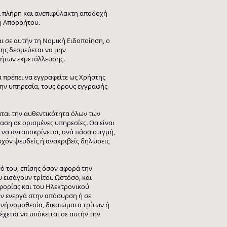
αι πλήρη και ανεπιφύλακτη αποδοχή
κή Απορρήτου.
ι σε αυτήν τη Νομική Ειδοποίηση, ο
ης δεσμεύεται να μην
τήτων εκμετάλλευσης.
 πρέπει να εγγραφείτε ως Χρήστης
στην υπηρεσία, τους όρους εγγραφής
άται την αυθεντικότητα όλων των
η σε ορισμένες υπηρεσίες. Θα είναι
 να ανταποκρίνεται, ανά πάσα στιγμή,
υχόν ψευδείς ή ανακριβείς δηλώσεις
νό του, επίσης όσον αφορά την
υ εισάγουν τρίτοι. Ωστόσο, και
ροφορίας και του Ηλεκτρονικού
ούν ενεργά στην απόσυρση ή σε
νή νομοθεσία, δικαιώματα τρίτων ή
χεται να υπόκειται σε αυτήν την