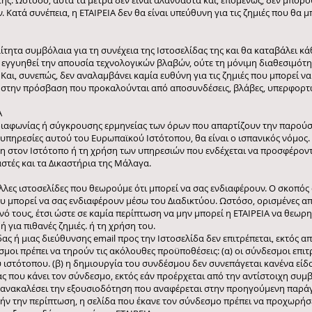
ης. Ωστόσο, αυτά τα μέτρα δεν είναι αλάνθαστα και, επομένως, δεν μπορ
 Κατά συνέπεια, η ΕΤΑΙΡΕΙΑ δεν θα είναι υπεύθυνη για τις ζημιές που θα
αίτητα συμβόλαια για τη συνέχεια της Ιστοσελίδας της και θα καταβάλει 
α εγγυηθεί την απουσία τεχνολογικών βλαβών, ούτε τη μόνιμη διαθεσιμότη
 Και, συνεπώς, δεν αναλαμβάνει καμία ευθύνη για τις ζημιές που μπορεί 
ς στην πρόσβαση που προκαλούνται από αποσυνδέσεις, βλάβες, υπερφορτώ
Α
ιαφωνίας ή σύγκρουσης ερμηνείας των όρων που απαρτίζουν την παρούσ
 υπηρεσίες αυτού του Ευρωπαϊκού Ιστότοπου, θα είναι ο ισπανικός νόμος. 
η στον Ιστότοπο ή τη χρήση των υπηρεσιών που ενδέχεται να προσφέροντα
τές και τα Δικαστήρια της Μάλαγα.
λλες ιστοσελίδες που θεωρούμε ότι μπορεί να σας ενδιαφέρουν. Ο σκοπός
 μπορεί να σας ενδιαφέρουν μέσω του Διαδικτύου. Ωστόσο, ορισμένες από
ενό τους, έτσι ώστε σε καμία περίπτωση να μην μπορεί η ΕΤΑΙΡΕΙΑ να θεωρη
 για πιθανές ζημιές. ή τη χρήση του.
ς ή μιας διεύθυνσης email προς την Ιστοσελίδα δεν επιτρέπεται, εκτός α
εσμοι πρέπει να τηρούν τις ακόλουθες προϋποθέσεις: (α) οι σύνδεσμοι επιτ
υ ιστότοπου. (β) η δημιουργία του συνδέσμου δεν συνεπάγεται κανένα εί
ας που κάνει τον σύνδεσμο, εκτός εάν προέρχεται από την αντίστοιχη συμ
α ανακαλέσει την εξουσιοδότηση που αναφέρεται στην προηγούμενη παράγ
υτήν την περίπτωση, η σελίδα που έκανε τον σύνδεσμο πρέπει να προχωρήσ