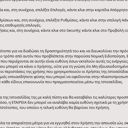
εία και, στη συνέχεια, επιλέξτε Επιλογές. κάντε κλικ στην καρτέλα Απόρρητο
θμίσεων και, στη συνέχεια, επιλέξτε Ρυθμίσεις. κάντε κλικ στην επιλογή A
τις επιθυμητές επιλογές.
ιμήσεις και, στη συνέχεια, κάντε κλικ στο Security; κάντε κλικ στο Προβολή c
τότοπο για να διαδώσει τη δραστηριότητά του και να διευκολύνει την πρό
άλλο τρόπο από αυτόν που προβλέπεται στην παρούσα Νομική Ειδοποίηση.
υ περιέχονται σε αυτήν είναι ευθύνη όσων εκτελούν αυτές τις ενέργειες,
υ μπορεί να κάνει ο Χρήστης, ούτε για τη γνώση ότι Μη εξουσιοδοτημένα 
 οι περιστάσεις της χρήσης που χρησιμοποιούν οι Χρήστες της Ιστοσελίδας
 ζημιές οποιασδήποτε φύσης που μπορεί να οφείλονται στην πλαστοπροσωπ
 κάθε είδους επικοινωνία που πραγματοποιείται μέσω της Ιστοσελίδας.
α της Ιστοσελίδας της με καλή πίστη και θα καταβάλει τις καλύτερες προσ
τόσο, η ΕΤΑΙΡΕΙΑ δεν μπορεί να αναλάβει καμία ευθύνη σχετικά με τη χρή
 Ιστότοπος, του οποίου η τελική ευθύνη θα βαρύνει τον Χρήστη.
όλα τα απαραίτητα μέτρα για να εγγυηθεί στον Χρήστη την απουσία ιών, σ