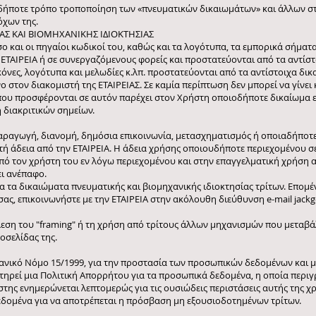
ιονδήποτε τρόπο τροποποίηση των «πνευματικών δικαιωμάτων» και άλλων σ
όχων της.
ΑΣ ΚΑΙ ΒΙΟΜΗΧΑΝΙΚΗΣ ΙΔΙΟΚΤΗΣΙΑΣ
ο και οι πηγαίοι κωδικοί του, καθώς και τα λογότυπα, τα εμπορικά σήματ
 ΕΤΑΙΡΕΙΑ ή σε συνεργαζόμενους φορείς και προστατεύονται από τα αντίσ
κόνες, λογότυπα και μελωδίες κ.λπ. προστατεύονται από τα αντίστοιχα δι
ο στον διακομιστή της ΕΤΑΙΡΕΙΑΣ. Σε καμία περίπτωση δεν μπορεί να γίνε
ες που προσφέρονται σε αυτόν παρέχει στον Χρήστη οποιοδήποτε δικαίωμ
 διακριτικών σημείων.
αραγωγή, διανομή, δημόσια επικοινωνία, μετασχηματισμός ή οποιαδήποτ
τή άδεια από την ΕΤΑΙΡΕΙΑ. Η άδεια χρήσης οποιουδήποτε περιεχομένου σ
πό τον χρήστη του εν λόγω περιεχομένου και στην επαγγελματική χρήση 
ι ανέπαφο.
α τα δικαιώματα πνευματικής και βιομηχανικής ιδιοκτησίας τρίτων. Επομέν
σας, επικοινωνήστε με την ΕΤΑΙΡΕΙΑ στην ακόλουθη διεύθυνση e-mail
jack
λεση του "framing" ή τη χρήση από τρίτους άλλων μηχανισμών που μεταβά
οσελίδας της.
ανικό Νόμο 15/1999, για την προστασία των προσωπικών δεδομένων και 
ατηρεί μια Πολιτική Απορρήτου για τα προσωπικά δεδομένα, η οποία περιγ
της ενημερώνεται λεπτομερώς για τις ουσιώδεις περιστάσεις αυτής της χρ
δομένα για να αποτρέπεται η πρόσβαση μη εξουσιοδοτημένων τρίτων.