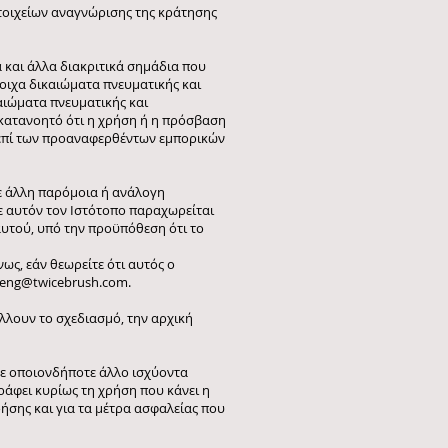
τοιχείων αναγνώρισης της κράτησης
α και άλλα διακριτικά σημάδια που
τοιχα δικαιώματα πνευματικής και
καιώματα πνευματικής και
ι κατανοητό ότι η χρήση ή η πρόσβαση
α επί των προαναφερθέντων εμπορικών
ε άλλη παρόμοια ή ανάλογη
ε αυτόν τον Ιστότοπο παραχωρείται
αυτού, υπό την προϋπόθεση ότι το
ως, εάν θεωρείτε ότι αυτός ο
geng@twicebrush.com
.
λλουν το σχεδιασμό, την αρχική
με οποιονδήποτε άλλο ισχύοντα
ράφει κυρίως τη χρήση που κάνει η
ήσης και για τα μέτρα ασφαλείας που