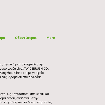
ώρα
Οδοντίατροι
More
 σχετικά με τις Υπηρεσίες της
τυακό τομέα είναι TWICEBRUSH CO.,
, Yangzhou China και με γραφείο
κού ταχυδρομείου επικοινωνίας
ται ως "Ιστότοπος") υπόκειται και
ομα ") που, ανάλογα με την
πό τη χρήση των εν λόγω υπηρεσιών,