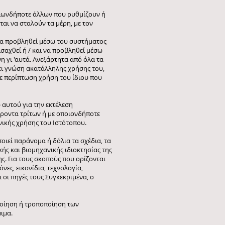
οιωνδήποτε άλλων που ρυθμίζουν ή
αι να σταλούν τα μέρη, με τον
ι να προβληθεί μέσω του συστήματος
σαχθεί ή / και να προβληθεί μέσω
η γι 'αυτά. Ανεξάρτητα από όλα τα
ει γνώση ακατάλληλης χρήσης του,
σε περίπτωση χρήση του ίδιου που
 αυτού για την εκτέλεση
έροντα τρίτων ή με οποιονδήποτε
νικής χρήσης του Ιστότοπου.
οιεί παράνομα ή δόλια τα σχέδια, τα
ής και βιομηχανικής ιδιοκτησίας της
ης. Για τους σκοπούς που ορίζονται
νες, εικονίδια, τεχνολογία,
 οι πηγές τους Συγκεκριμένα, ο
ποίηση ή τροποποίηση των
ιμα.