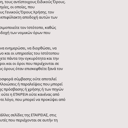
η, τους αντίστοιχους Ειδικούς Όρους.
γίες, οι οποίες, που
υς Γενικούς Όρους Χρήσης. τον
 ανεπιφύλακτη αποδοχή αυτών των
σιμοποιείτε τον Ιστότοπο, καθώς
ποδοχή των νομικών όρων που
να ενημερώσει, να διορθώσει, να
νο και οι υπηρεσίες του Ιστότοπου
ετε πάντα την εγκυρότητα και την
οι και οι όροι που περιέχονται σε
ς όρους όταν επισκεφθείτε ξανά τον
προσφορά σύμβασης ούτε αποτελεί
αλλοιώσεις ή παραλείψεις που μπορεί
λης πρόσβασης ή χρήσης ή των πηγών
ούτε η ΕΤΑΙΡΕΙΑ ούτε κανένας από
ποτε λόγο, που μπορεί να προκύψει από
λλες σελίδες της ΕΤΑΙΡΕΙΑΣ, στις
υτές που περιέχονται σε αυτήν τη