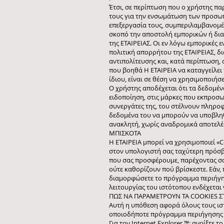
Έτσι, σε περίπτωση που ο χρήστης π
τους για την ενσωμάτωση των προσω
επεξεργασία τους, συμπεριλαμβανομέν
σκοπό την αποστολή εμπορικών ή διαφ
της ΕΤΑΙΡΕΙΑΣ. Οι εν λόγω εμπορικές
πολιτική απορρήτου της ΕΤΑΙΡΕΙΑΣ, δ
αντιπολίτευσης και, κατά περίπτωση,
που βοηθά Η ΕΤΑΙΡΕΙΑ να καταγγείλει 
ίδιου, είναι σε θέση να χρησιμοποιήσ
Ο χρήστης αποδέχεται ότι τα δεδομέ
ειδοποίηση, στις μάρκες που εκπροσωπ
συνεργάτες της, του στέλνουν πληροφ
δεδομένα του να μπορούν να υποβληθ
ανακλητή, χωρίς αναδρομικά αποτελέ
ΜΠΙΣΚΟΤΑ
Η ΕΤΑΙΡΕΙΑ μπορεί να χρησιμοποιεί «C
στον υπολογιστή σας ταχύτερη πρόσβασ
που σας προσφέρουμε, παρέχοντας σας
ούτε καθορίζουν πού βρίσκεστε. Εάν, 
διαμορφώσετε το πρόγραμμα περιήγηση
λειτουργίας του ιστότοπου ενδέχεται 
ΠΩΣ ΝΑ ΠΑΡΑΜΕΤΡΟΥΝ ΤΑ COOKIES Σ
Αυτή η υπόθεση αφορά όλους τους ισ
οποιοδήποτε πρόγραμμα περιήγησης σ
Για τον Internet Explorer ™: ανοίξτε τ