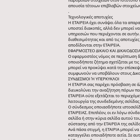
παρόμοιων στοιχείων στον Ιστότοπό τ
απουσία τέτοιων επιβλαβών στοιχείων.
.
Τεχνολογικές αποτυχίες
Η ΕΤΑΙΡΕΙΑ έχει συνάψει όλα τα απαρ
υποστεί διακοπές, αλλά δεν μπορεί ν
υπηρεσιών που περιέχονται σε αυτήν.
διαθεσιμότητας και από τις αποτυχίε
αποδίδονται στην ΕΤΑΙΡΕΙΑ.
ΕΦΑΡΜΟΣΤΕΟ ΔΙΚΑΙΟ ΚΑΙ ΔΙΚΑΙΟΔΟΣΙ
Ο εφαρμοστέος νόμος σε περίπτωση δ
οποιοδήποτε ζήτημα σχετίζεται με τις
μπορεί να προκύψει κατά την επίσκεψ
συμφωνούν να υποβάλουν στους Δικασ
ΣΥΝΔΕΣΜΟΙ Ή ΥΠΕΡΚΥΚΛΟΙ
Η ΕΤΑΙΡΙΑ σας παρέχει πρόσβαση σε ά
διευκολύνει την αναζήτηση πόρων που
ΕΤΑΙΡΕΙΑ ούτε εξετάζεται το περιεχόμ
λειτουργία της συνδεδεμένης σελίδας ή
Ο σύνδεσμος οποιασδήποτε ιστοσελίδα
ΕΤΑΙΡΕΙΑΣ. Επιπλέον, οι εν λόγω σύνδ
σελίδα ή στην κύρια σελίδα αυτού το
σύστασης από την ΕΤΑΙΡΕΙΑ της σελίδ
Ανά πάσα στιγμή, η ΕΤΑΙΡΙΑ μπορεί ν
καταγγείλει οποιαδήποτε αιτία. Σε α