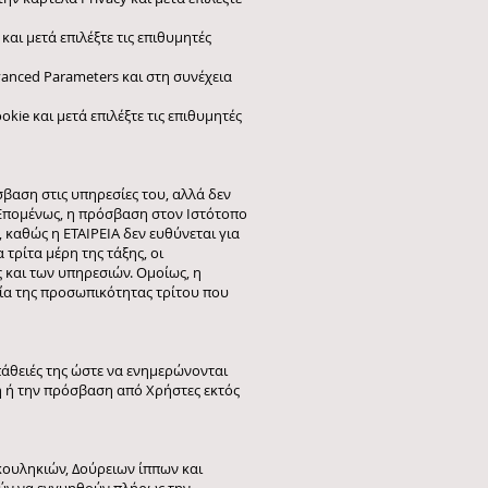
 και μετά επιλέξτε τις επιθυμητές
dvanced Parameters και στη συνέχεια
ookie και μετά επιλέξτε τις επιθυμητές
σβαση στις υπηρεσίες του, αλλά δεν
 Επομένως, η πρόσβαση στον Ιστότοπο
 καθώς η ΕΤΑΙΡΕΙΑ δεν ευθύνεται για
τρίτα μέρη της τάξης, οι
 και των υπηρεσιών. Ομοίως, η
ία της προσωπικότητας τρίτου που
πάθειές της ώστε να ενημερώνονται
ση ή την πρόσβαση από Χρήστες εκτός
κουληκιών, Δούρειων ίππων και