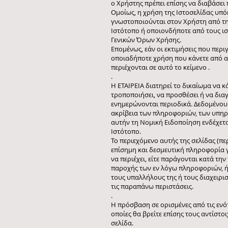
ο Χρήστης πρέπει επίσης να διαβάσει
Ομοίως, η χρήση της Ιστοσελίδας υπόκε
γνωστοποιούνται στον Χρήστη από την
Ιστότοπο ή οποιονδήποτε από τους ι
Γενικών Όρων Χρήσης.
Επομένως, εάν οι εκτιμήσεις που περ
οποιαδήποτε χρήση που κάνετε από α
περιέχονται σε αυτό το κείμενο .
.
Η ΕΤΑΙΡΕΙΑ διατηρεί το δικαίωμα να 
τροποποιήσει, να προσθέσει ή να δια
ενημερώνονται περιοδικά. Δεδομένου 
ακρίβεια των πληροφοριών, των υπηρε
αυτήν τη Νομική Ειδοποίηση ενδέχετ
Ιστότοπο.
Το περιεχόμενο αυτής της σελίδας (π
επίσημη και δεσμευτική πληροφορία γι
να περιέχει, είτε παράγονται κατά τ
παροχής των εν λόγω πληροφοριών, ή 
τους υπαλλήλους της ή τους διαχειρισ
τις παραπάνω περιστάσεις.
.
Η πρόσβαση σε ορισμένες από τις ενότ
οποίες θα βρείτε επίσης τους αντίστ
σελίδα.