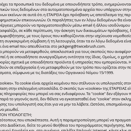
αρέχει τα προσωπικά του δεδομένα με οποιονδήποτε τρόπο, ενημερώνονται
πικών τους δεδομένων στα αυτοματοποιημένα αρχεία που υπάρχουν στην 
ων εκείνων σε αυτά ότι η ΕΤΑΙΡΕΙΑ έχει πρόσβαση ως αποτέλεσμα της περ
ημιστικών επικοινωνιών. Οι παραλήπτες των εν λόγω δεδομένων θα είναι 
 ενέργειες μπορούν να πραγματοποιηθούν μέσω email ή άλλου ισοδύναμου
ιασφαλίζει, σε κάθε περίπτωση, την άσκηση των δικαιωμάτων πρόσβασης,
 αμφισβήτησης, με τους όρους που καθορίζονται στην ισχύουσα νομοθεσία
τη συγκεκριμένη σύμβαση ή τη λειτουργία, όταν τα εν λόγω δεδομένα είνα
ει ένα email που απευθύνεται στο
jackgeng@twicebrush.com
.
να μπορούν να μεταφερθούν, αποκλειστικά για τους σκοπούς που αναφέρο
εί ή σε οποιαδήποτε συνεργαζόμενη οντότητα της ίδιας. Ομοίως, ο χρήστη
ορίες σχετικά με οποιαδήποτε προϊόντα ή υπηρεσίες που εμπορεύονται. 
ούν σε επεξεργασία ή να μεταφερθούν με τον τρόπο που ορίζεται στην 
σματα, σύμφωνα με τις διατάξεις του Οργανικού Νόμου 15/1999.
ookies». Τα cookie είναι αρχεία κειμένου που στέλνουν οι υπολογιστές στ
η στην επιλεγμένη ιστοσελίδα. Ο σκοπός των «cookies» της ΕΤΑΙΡΕΙΑΣ είν
 πληροφορίες που μπορεί να σας ενδιαφέρουν. Τα "cookie" δεν εξάγουν 
παρά το γεγονός αυτό, δεν θέλετε να εγκατασταθεί ένα "cookie" στον σκλη
ς του υπολογιστή σας έτσι για να μην τα λάβετε. Ωστόσο, επισημαίνουμε
να μειωθεί.
ΤΟΝ ΥΠΟΛΟΓΙΣΤΗ;
τότοπους που επισκέπτεστε. Αυτή η παραμετροποίηση μπορεί να πραγματο
το Διαδίκτυο, δείτε το μενού Βοήθεια του προγράμματος περιήγησης. Μ
ο μενού Εργαλεία και, στη συνέχεια, επιλέξτε Επιλογές Internet. κάντε κλικ 