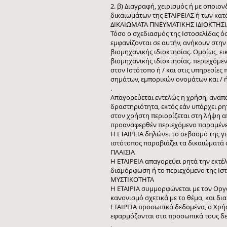
2. β) Διαγραφή, χειρισμός ή με οπο
δικαιωμάτων της ΕΤΑΙΡΕΙΑΣ ή των κατ
ΔΙΚΑΙΩΜΑΤΑ ΠΝΕΥΜΑΤΙΚΗΣ ΙΔΙΟΚΤΗΣΙ
Τόσο ο σχεδιασμός της Ιστοσελίδας όσ
εμφανίζονται σε αυτήν, ανήκουν στην
βιομηχανικής ιδιοκτησίας. Ομοίως, ει
βιομηχανικής ιδιοκτησίας. περιεχόμεν
στον Ιστότοπο ή / και στις υπηρεσί
σημάτων, εμπορικών ονομάτων και / ή
.
Απαγορεύεται εντελώς η χρήση, αναπ
δραστηριότητα, εκτός εάν υπάρχει ρη
στον χρήστη περιορίζεται στη λήψη α
προαναφερθέν περιεχόμενο παραμένε
Η ΕΤΑΙΡΕΙΑ δηλώνει το σεβασμό της γι
ιστότοπος παραβιάζει τα δικαιώματά 
ΠΛΑΙΣΙΑ
Η ΕΤΑΙΡΕΙΑ απαγορεύει ρητά την εκτέ
διαμόρφωση ή το περιεχόμενο της Ιστ
ΜΥΣΤΙΚΟΤΗΤΑ
Η ΕΤΑΙΡΙΑ συμμορφώνεται με τον Οργ
κανονισμό σχετικά με το θέμα, και δι
ΕΤΑΙΡΕΙΑ προσωπικά δεδομένα, ο Χρήσ
εφαρμόζονται στα προσωπικά τους δε
.