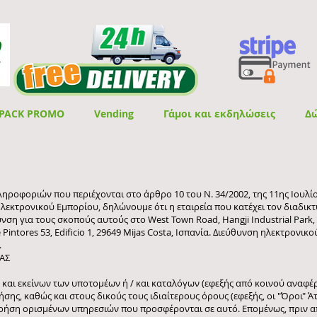
PACK PROMO
Vending
Γάμοι και εκδηλώσεις
Δ
ροφοριών που περιέχονται στο άρθρο 10 του Ν. 34/2002, της 11ης Ιουλίου,
λεκτρονικού Εμπορίου, δηλώνουμε ότι η εταιρεία που κατέχει τον διαδικ
θυνση για τους σκοπούς αυτούς στο West Town Road, Hangji Industrial Park
Pintores 53, Edificio 1, 29649 Mijas Costa, Ισπανία. Διεύθυνση ηλεκτρονι
.
ΔΑΣ
και εκείνων των υποτομέων ή / και καταλόγων (εφεξής από κοινού αναφέρε
ης, καθώς και στους δικούς τους ιδιαίτερους όρους (εφεξής, οι "Όροι" Άτ
χρήση ορισμένων υπηρεσιών που προσφέρονται σε αυτό. Επομένως, πριν α