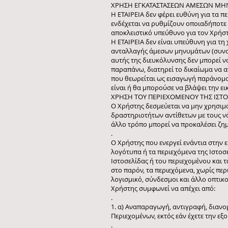
ΧΡΗΣΗ ΕΓΚΑΤΑΣΤΑΣΕΩΝ ΑΜΕΣΩΝ ΜΗΝ
Η ΕΤΑΙΡΕΙΑ δεν φέρει ευθύνη για τα
ενδέχεται να ρυθμίζουν οποιαδήποτε 
αποκλειστικό υπεύθυνο για τον Χρήστη
Η ΕΤΑΙΡΕΙΑ δεν είναι υπεύθυνη για τη
ανταλλαγής άμεσων μηνυμάτων (συνομι
αυτής της διευκόλυνσης δεν μπορεί να
παραπάνω, διατηρεί το δικαίωμα να 
που θεωρείται ως εισαγωγή παράνομου
είναι ή θα μπορούσε να βλάψει την εικ
ΧΡΗΣΗ ΤΟΥ ΠΕΡΙΕΧΟΜΕΝΟΥ ΤΗΣ ΙΣΤΟ
Ο Χρήστης δεσμεύεται να μην χρησιμο
δραστηριοτήτων αντίθετων με τους νό
άλλο τρόπο μπορεί να προκαλέσει ζη
.
Ο Χρήστης που ενεργεί ενάντια στην ε
λογότυπα ή τα περιεχόμενα της Ιστοσ
Ιστοσελίδας ή του περιεχομένου και τ
στο παρόν, τα περιεχόμενα, χωρίς περι
λογισμικό, σύνδεσμοι και άλλο οπτικο
Χρήστης συμφωνεί να απέχει από:
.
1. α) Αναπαραγωγή, αντιγραφή, διαν
Περιεχομένων, εκτός εάν έχετε την ε
.