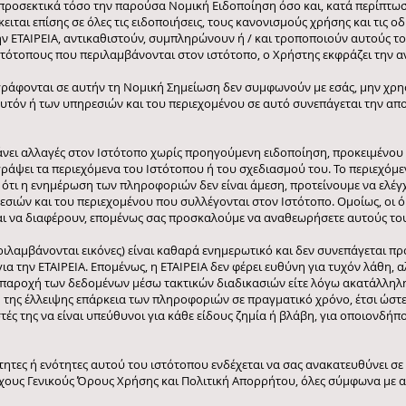
 προσεκτικά τόσο την παρούσα Νομική Ειδοποίηση όσο και, κατά περίπτωσ
ιται επίσης σε όλες τις ειδοποιήσεις, τους κανονισμούς χρήσης και τις οδη
 ΕΤΑΙΡΕΙΑ, αντικαθιστούν, συμπληρώνουν ή / και τροποποιούν αυτούς το
στότοπους που περιλαμβάνονται στον ιστότοπο, ο Χρήστης εκφράζει την
ιγράφονται σε αυτήν τη Νομική Σημείωση δεν συμφωνούν με εσάς, μην χρη
υτόν ή των υπηρεσιών και του περιεχομένου σε αυτό συνεπάγεται την α
κάνει αλλαγές στον Ιστότοπο χωρίς προηγούμενη ειδοποίηση, προκειμένου 
γράψει τα περιεχόμενα του Ιστότοπου ή του σχεδιασμού του. Το περιεχόμε
ότι η ενημέρωση των πληροφοριών δεν είναι άμεση, προτείνουμε να ελέγχ
σιών και του περιεχομένου που συλλέγονται στον Ιστότοπο. Ομοίως, οι όρ
αι να διαφέρουν, επομένως σας προσκαλούμε να αναθεωρήσετε αυτούς του
εριλαμβάνονται εικόνες) είναι καθαρά ενημερωτικό και δεν συνεπάγεται 
α την ΕΤΑΙΡΕΙΑ. Επομένως, η ΕΤΑΙΡΕΙΑ δεν φέρει ευθύνη για τυχόν λάθη, 
ην παροχή των δεδομένων μέσω τακτικών διαδικασιών είτε λόγω ακατάλλη
της έλλειψης επάρκεια των πληροφοριών σε πραγματικό χρόνο, έτσι ώστε 
τές της να είναι υπεύθυνοι για κάθε είδους ζημία ή βλάβη, για οποιονδή
ητες ή ενότητες αυτού του ιστότοπου ενδέχεται να σας ανακατευθύνει σε ά
οιχους Γενικούς Όρους Χρήσης και Πολιτική Απορρήτου, όλες σύμφωνα με α