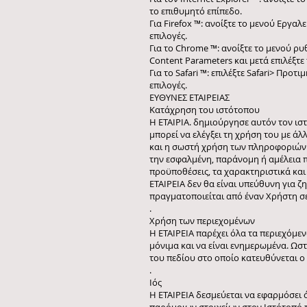
το επιθυμητό επίπεδο.
Για Firefox ™: ανοίξτε το μενού Εργαλ
επιλογές.
Για το Chrome ™: ανοίξτε το μενού ρυ
Content Parameters και μετά επιλέξτε 
Για το Safari ™: επιλέξτε Safari> Προτ
επιλογές.
ΕΥΘΥΝΕΣ ΕΤΑΙΡΕΙΑΣ
Κατάχρηση του ιστότοπου
Η ΕΤΑΙΡΙΑ. δημιούργησε αυτόν τον ισ
μπορεί να ελέγξει τη χρήση του με 
και η σωστή χρήση των πληροφοριών πο
την εσφαλμένη, παράνομη ή αμέλεια πο
προϋποθέσεις, τα χαρακτηριστικά και
ΕΤΑΙΡΕΙΑ δεν θα είναι υπεύθυνη για
πραγματοποιείται από έναν Χρήστη σε
.
Χρήση των περιεχομένων
Η ΕΤΑΙΡΕΙΑ παρέχει όλα τα περιεχόμεν
μόνιμα και να είναι ενημερωμένα. Ωσ
του πεδίου στο οποίο κατευθύνεται ο
.
Ιός
Η ΕΤΑΙΡΕΙΑ δεσμεύεται να εφαρμόσει 