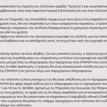
 κατάσταση του Χρήστη του Ιστότοπου (εφεξής "Χρήστης") και συνεπάγετ
ιλαμβάνονται τόσο στην παρούσα Νομική Ειδοποίηση όσο και στην Πολιτι
ι τις Υπηρεσίες της Ιστοσελίδας σύμφωνα με τους όρους που εκφράζοντα
 χρήση τους. Με την επιφύλαξη των όσων αναφέρονται παρακάτω, ο Χρήστ
ν παροχή υπηρεσιών, την εκτέλεση διαφημιστικών ή εμπορικών δραστηριο
αι από τον χρήστη
σφέρονται απαιτούν την προηγούμενη εγγραφή του Χρήστη, για την οποία
ι να διαβάσετε και να αποδεχτείτε ρητά, τη στιγμή πριν από την εγγραφή 
ρήστης πρέπει να είναι αληθείς. Για τους σκοπούς αυτούς, ο Χρήστης εγγυ
εσμα της συμπλήρωσης των απαραίτητων εντύπων για εγγραφή και πρόσβασ
νει μόνιμα όλες τις πληροφορίες που παρέχονται στην ΕΤΑΙΡΕΙΑ έτσι ώστε
η. Σε κάθε περίπτωση, ο Χρήστης θα είναι αποκλειστικά υπεύθυνος για τ
στην ΕΤΑΙΡΕΙΑ ή σε τρίτους λόγω των παρεχόμενων πληροφοριών.
 τον ιστότοπο ή στους κατόχους του θα είναι υπεύθυνος για το περιεχόμε
ΤΑΙΡΕΙΑ δεν φέρει καμία ευθύνη για τις πληροφορίες και το περιεχόμενο πο
11 και 16 του Ν. 34/2002, σχετικά με τις Υπηρεσίες της Κοινωνίας της Πλη
ους τους χρήστες, τις αρχές και τις δυνάμεις ασφαλείας για να συνεργαστ
ιεχομένων που θα μπορούσαν να επηρεάσουν ή παραβιάζει εθνική ή διεθ
η που ο χρήστης θεωρήσει ότι υπάρχει περιεχόμενο στον ιστότοπο που ενδέ
κάτοχο του ιστότοπου.