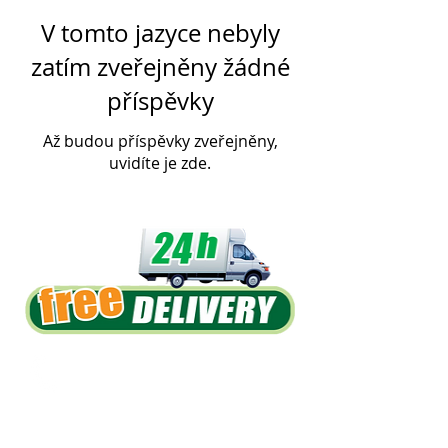
V tomto jazyce nebyly
zatím zveřejněny žádné
příspěvky
Až budou příspěvky zveřejněny,
uvidíte je zde.
International numbers:
Teléfono:
+34 600 770 711
WhatsApp:
+34 662 918 154