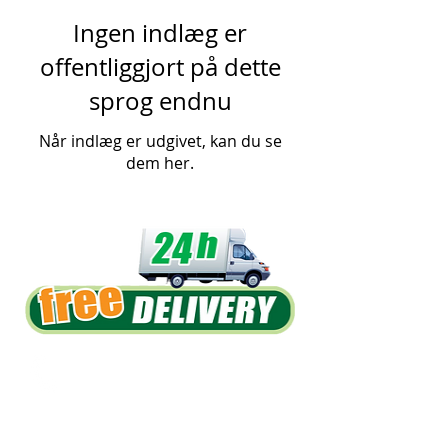
Ingen indlæg er
offentliggjort på dette
sprog endnu
Når indlæg er udgivet, kan du se
dem her.
International numbers:
Teléfono:
+34 976 571 750
WhatsApp:
+34 600770711