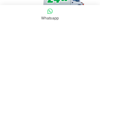
Whatsapp
International numbers:
Teléfono:
+34 600 770 711
WhatsApp:
+34 662 918 154
Email:
info@difresh.online
Websites:
www.SouvenirVending.com
www.difresh.net
European Distributor:
DIFRESH SPAIN
Calle Dalia 26, Local 2
29649 Mijas, Málaga,
España
Factory in China: