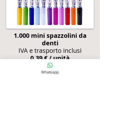
1.000
mini spazzolini da
denti
IVA e trasporto inclusi
0,39 € / unità
Acquistare
Whatsapp