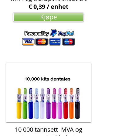
€ 0,39 / enhet
Kjøpe
10 000 tannsett
MVA og