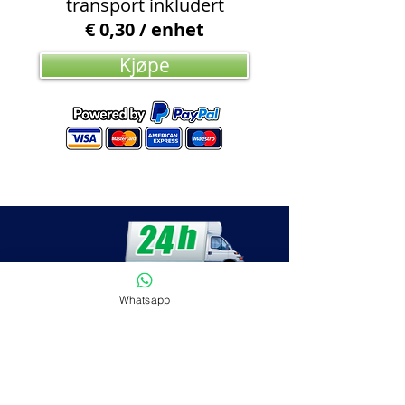
transport inkludert
€ 0,30 / enhet
Kjøpe
Whatsapp
International numbers:
Teléfono:
+34 600 770 711
WhatsApp:
+34 662 918 154