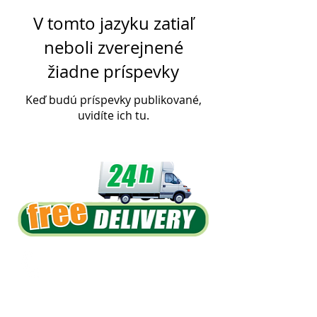
V tomto jazyku zatiaľ
neboli zverejnené
žiadne príspevky
Keď budú príspevky publikované,
uvidíte ich tu.
International numbers:
Teléfono:
+34 600 770 711
WhatsApp:
+34 662 918 154