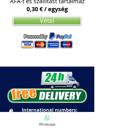
ÁFA-t és szállítást tartalmaz
0,30 € / egység
Vétel
International numbers:
Teléfono:
+34 600 770 711
WhatsApp:
+34 662 918 154
Whatsapp