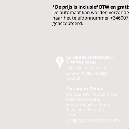
*De prijs is inclusief BTW en gra
De automaat kan worden verzonden 
naar het telefoonnummer +34600770
geaccepteerd.
European Distributor:
DIFRESH SPAIN
Calle Dalia 26, Local 2
29649 Mijas, Málaga,
España
Factory in China:
TWICEBRUSH CO.,LIMITED
West Town Road,
Hangji Industrial Park,
Yangzhou China CN
E-mail:
jackgeng@twicebrush.com