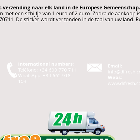
tis verzending naar elk land in de Europese Gemeenschap
met een schijfje van 1 euro of 2 euro. Zodra de aankoop i
711. De sticker wordt verzonden in de taal van uw land. 
International numbers:
Email:
Teléfono: +34 600 770 711
info@difresh.
WhatsApp: +34 662 918
Webs:
154
www.difresh.