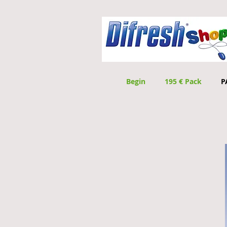
Begin
195 € Pack
P