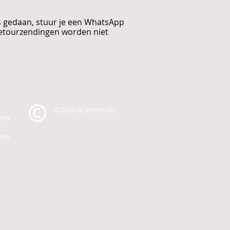
.
s gedaan, stuur je een WhatsApp
Retourzendingen worden niet
© 2020 by difresh.net
com
com