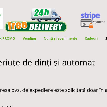
K PROMO
Vending
Nunți și evenimente
Cadouri
riuțe de dinți și automat
resa dvs. de expediere este solicitată doar în a 