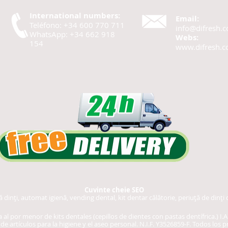
International numbers:
Email:
Teléfono: +34 600 770 711
info@difresh.
WhatsApp: +34 662 918
Webs:
154
www.difresh.
Cuvinte cheie SEO
dinți, automat igienă, vending dental, kit dentar călătorie, periuță de dinți 
 al por menor de kits dentales (cepillos de dientes con pastas dentífrica.) I
e artículos para la higiene y el aseo personal. N.I.F. Y3526859-F.
Todos los pr