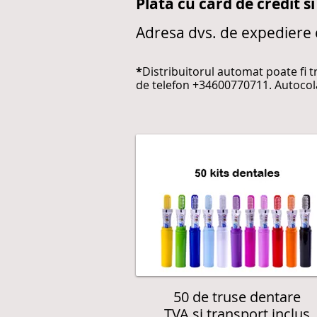
Plata cu card de credit si
Adresa dvs. de expediere es
*
Distribuitorul automat poate fi t
de telefon +34600770711. Autocola
50 de truse dentare
TVA și transport inclus