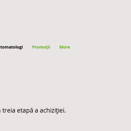
Stomatologi
Promoții
More
treia etapă a achiziției.