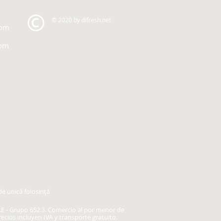
© 2020 by difresh.net
com
com
de unică folosință
.A.E - Grupo 652.3. Comercio al por menor de
ecios incluyen IVA y transporte gratuito.