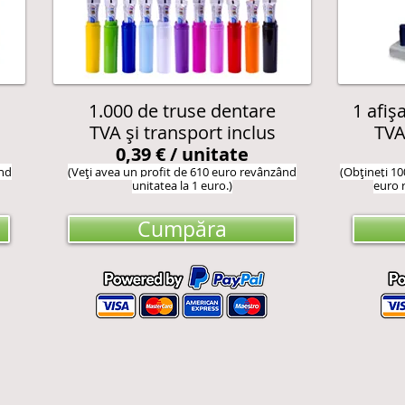
1.000 de truse dentare
1 afiș
TVA și transport inclus
TVA
0,39 € /
unitate
ând
(Veți avea un profit de 610 euro revânzând
(Obțineți 10
unitatea la 1 euro.)
euro 
Cumpăra