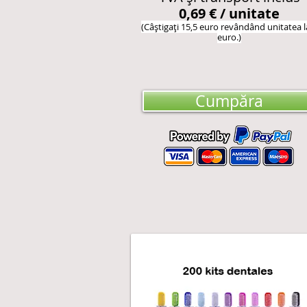
0,69 € / unitate
(Câștigați 15,5 euro revândând unitatea l
euro.)
Cumpăra