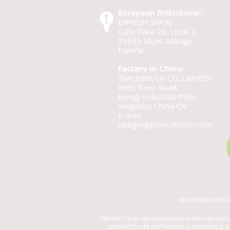
European Distributor:
DIFRESH SPAIN
Calle Dalia 26, Local 2
29649 Mijas, Málaga,
España
Factory in China:
TWICEBRUSH CO.,LIMITED
West Town Road,
Hangji Industrial Park,
Yangzhou China CN
E-mail:
jackgeng@twicebrush.com
automate periuță 
Difresh Spain es una tienda online de venta
productos de perfumería y cosmética, y d