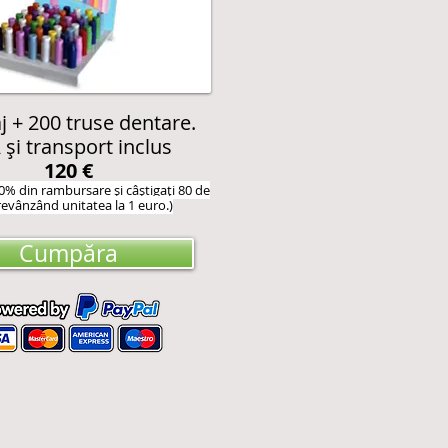
aj + 200 truse dentare.
 și transport inclus
120 €
0% din rambursare și câștigați 80 de
revânzând unitatea la 1 euro.)
Cumpăra