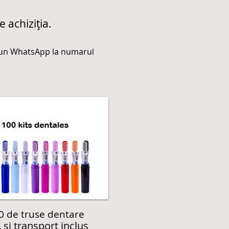
 achiziția.
ti un WhatsApp la numarul
0 de truse dentare
 și transport inclus