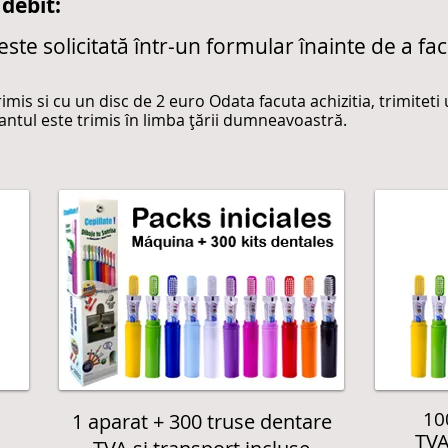
 debit:
te solicitată într-un formular înainte de a face
rimis si cu un disc de 2 euro Odata facuta achizitia, trimite
ntul este trimis în limba țării dumneavoastră.
10
1 aparat + 300 truse dentare
TVA