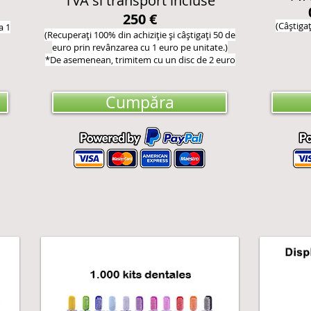
TVA si transport incluse
250 €
(Câștiga
a 1
(Recuperați 100% din achiziție și câștigați 50 de
euro prin revânzarea cu 1 euro pe unitate.)
*De asemenea
n,
trimitem cu un disc de 2 euro
Cumpăra