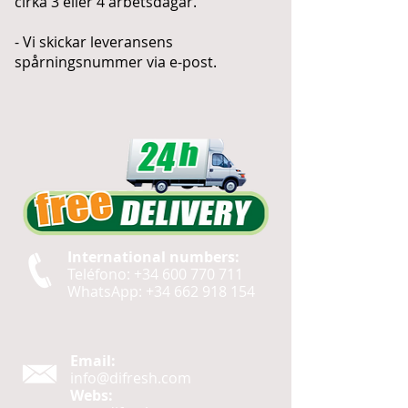
cirka 3 eller 4 arbetsdagar.
- Vi skickar leveransens
spårningsnummer via e-post.
International numbers:
Teléfono:
+34 600 770 711
WhatsApp:
+34 662 918 154
Email:
info@difresh.com
Webs: