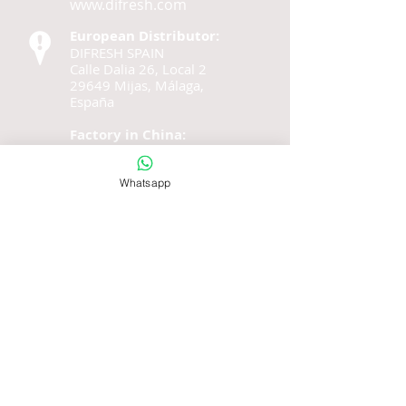
www.difresh.com
European Distributor:
DIFRESH SPAIN
Calle Dalia 26, Local 2
29649 Mijas, Málaga,
España
Factory in China:
TWICEBRUSH CO.,LIMITED
West Town Road,
Hangji Industrial Park,
Whatsapp
Yangzhou China CN
E-mail:
jackgeng@twicebrush.com
© 2020 by difresh.net
SEO Nyckelord
automat tandborste, hygienautomat, tandkit
automat, vendingmaskiner Europa, vending
business, rese tandkit, engångstandborste,