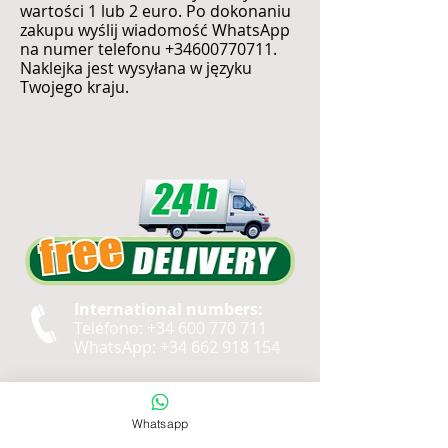
wartości 1 lub 2 euro. Po dokonaniu
zakupu wyślij wiadomość WhatsApp
na numer telefonu
+34600770711
.
Naklejka jest wysyłana w języku
Twojego kraju.
International numbers:
Teléfono:
+34 600 770 711
WhatsApp:
+34 662 918 154
Email:
Whatsapp
info@difresh.com