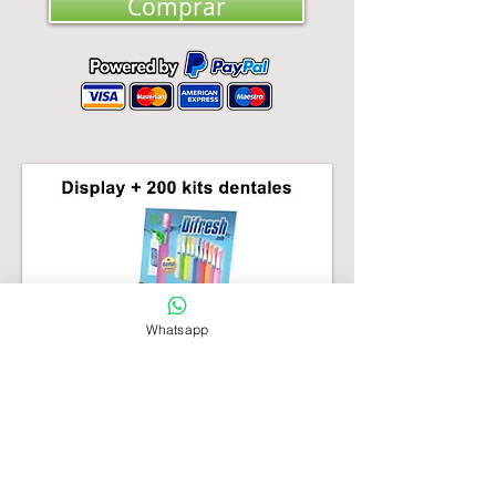
Comprar
Whatsapp
1 Display + 200 kits
odontológicos.
IVA e transporte incluídos
€ 120